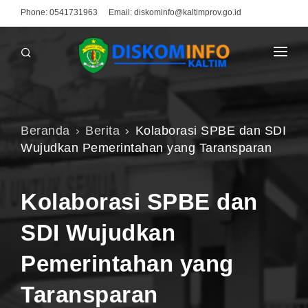
Phone:
0541731963
Email:
diskominfo@kaltimprov.go.id
BERANDA
PROFIL
Beranda
Berita
Kolaborasi SPBE dan SDI
MEDIA CENTER
Wujudkan Pemerintahan yang Taransparan
INFO PUBLIK
PPID
Kolaborasi SPBE dan
UNDUHAN
SDI Wujudkan
HUBUNGI KAMI
Pemerintahan yang
Taransparan