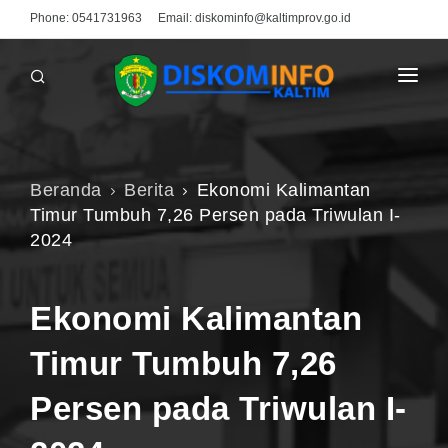
Phone:
0541731963
Email:
diskominfo@kaltimprov.go.id
BERANDA
PROFIL
Beranda
Berita
Ekonomi Kalimantan
MEDIA CENTER
Timur Tumbuh 7,26 Persen pada Triwulan I-
2024
INFO PUBLIK
PPID
Ekonomi Kalimantan
UNDUHAN
Timur Tumbuh 7,26
HUBUNGI KAMI
Persen pada Triwulan I-