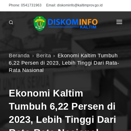
Phone:
0541731963
Email:
diskominfo@kaltimprov.go.id
BERANDA
PROFIL
Beranda
Berita
Ekonomi Kaltim Tumbuh
MEDIA CENTER
6,22 Persen di 2023, Lebih Tinggi Dari Rata-
Rata Nasional
INFO PUBLIK
PPID
Ekonomi Kaltim
UNDUHAN
Tumbuh 6,22 Persen di
HUBUNGI KAMI
2023, Lebih Tinggi Dari