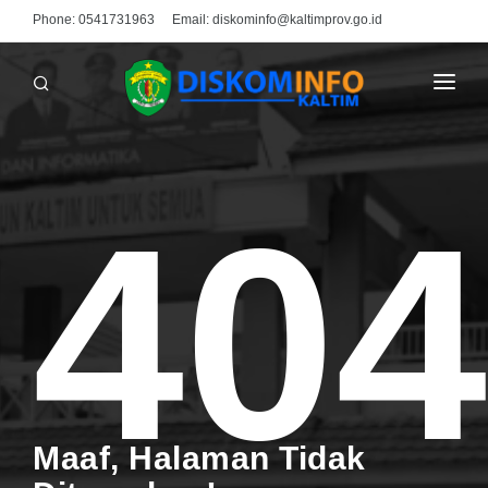
Phone:
0541731963
Email:
diskominfo@kaltimprov.go.id
BERANDA
PROFIL
404
MEDIA CENTER
INFO PUBLIK
PPID
UNDUHAN
HUBUNGI KAMI
Maaf, Halaman Tidak